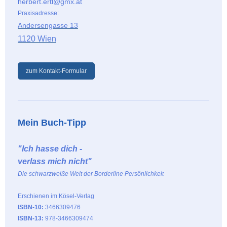
herbert.ertl@gmx.at
Praxisadresse:
Andersengasse 13
1120 Wien
zum Kontakt-Formular
Mein Buch-Tipp
"Ich hasse dich -
verlass mich nicht"
Die schwarzweiße Welt der Borderline Persönlichkeit
Erschienen im Kösel-Verlag
ISBN-10:
3466309476
ISBN-13:
978-3466309474