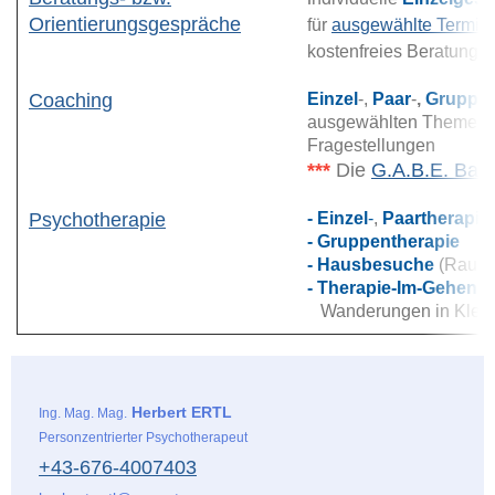
Orientierungsgespräche
für
ausgewählte Termin
kostenfreies Beratungs
Coaching
Einzel
-,
Paar
-
,
Gruppe
ausgewählten Themen b
Fragestellungen
***
Die
G.A.B.E. Bal
Psychotherapie
- Einzel
-
,
Paartherapie
- Gruppentherapie
- Hausbesuche
(Raum
- Therapie-Im-Gehen
(
Wanderungen in Klein
Herbert ERTL
Ing. Mag. Mag.
Personzentrierter Psychotherapeut
+43-676-4007403